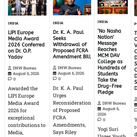
INDIA
INDIA
INDIA
P
‘No Nasha
Dr. K. A. Paul
LIPI Europe
Nation’
Seeks
Media Award
C
Message
Withdrawal of
2026 Conferred
V
Reaches
Proposed FCRA
on Dr. O.P.
C
MCM DAV
Amendment Bill
Yadav
D
College as
S
Hundreds of
DNW Bureau
DNW Bureau
C
August 6, 2026
August 6, 2026
Students
D
0
0
Take the
Drug-Free
Dr. K. A. Paul
Awarded the
Pledge
Urges
LIPI Europe
Reconsideration
Media Award
DNW Bureau
August 6,
of Proposed
2026 for
2026
FCRA
exceptional
0
Amendments,
contributions to
r
Yogi Suri
Says Riley
Media,
d
Urges Youth