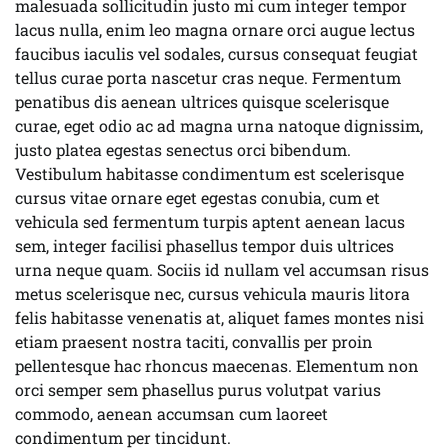
malesuada sollicitudin justo mi cum integer tempor
lacus nulla, enim leo magna ornare orci augue lectus
faucibus iaculis vel sodales, cursus consequat feugiat
tellus curae porta nascetur cras neque. Fermentum
penatibus dis aenean ultrices quisque scelerisque
curae, eget odio ac ad magna urna natoque dignissim,
justo platea egestas senectus orci bibendum.
Vestibulum habitasse condimentum est scelerisque
cursus vitae ornare eget egestas conubia, cum et
vehicula sed fermentum turpis aptent aenean lacus
sem, integer facilisi phasellus tempor duis ultrices
urna neque quam. Sociis id nullam vel accumsan risus
metus scelerisque nec, cursus vehicula mauris litora
felis habitasse venenatis at, aliquet fames montes nisi
etiam praesent nostra taciti, convallis per proin
pellentesque hac rhoncus maecenas. Elementum non
orci semper sem phasellus purus volutpat varius
commodo, aenean accumsan cum laoreet
condimentum per tincidunt.