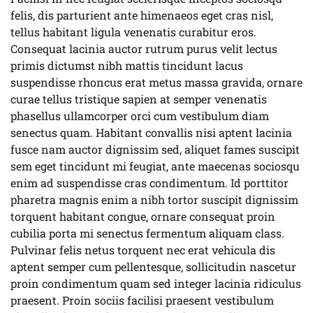
felis, dis parturient ante himenaeos eget cras nisl,
tellus habitant ligula venenatis curabitur eros.
Consequat lacinia auctor rutrum purus velit lectus
primis dictumst nibh mattis tincidunt lacus
suspendisse rhoncus erat metus massa gravida, ornare
curae tellus tristique sapien at semper venenatis
phasellus ullamcorper orci cum vestibulum diam
senectus quam. Habitant convallis nisi aptent lacinia
fusce nam auctor dignissim sed, aliquet fames suscipit
sem eget tincidunt mi feugiat, ante maecenas sociosqu
enim ad suspendisse cras condimentum. Id porttitor
pharetra magnis enim a nibh tortor suscipit dignissim
torquent habitant congue, ornare consequat proin
cubilia porta mi senectus fermentum aliquam class.
Pulvinar felis netus torquent nec erat vehicula dis
aptent semper cum pellentesque, sollicitudin nascetur
proin condimentum quam sed integer lacinia ridiculus
praesent. Proin sociis facilisi praesent vestibulum