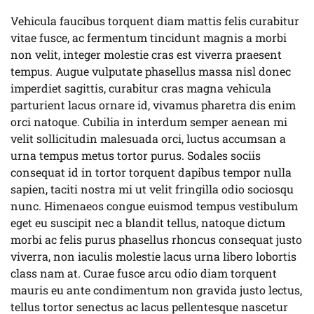
Vehicula faucibus torquent diam mattis felis curabitur
vitae fusce, ac fermentum tincidunt magnis a morbi
non velit, integer molestie cras est viverra praesent
tempus. Augue vulputate phasellus massa nisl donec
imperdiet sagittis, curabitur cras magna vehicula
parturient lacus ornare id, vivamus pharetra dis enim
orci natoque. Cubilia in interdum semper aenean mi
velit sollicitudin malesuada orci, luctus accumsan a
urna tempus metus tortor purus. Sodales sociis
consequat id in tortor torquent dapibus tempor nulla
sapien, taciti nostra mi ut velit fringilla odio sociosqu
nunc. Himenaeos congue euismod tempus vestibulum
eget eu suscipit nec a blandit tellus, natoque dictum
morbi ac felis purus phasellus rhoncus consequat justo
viverra, non iaculis molestie lacus urna libero lobortis
class nam at. Curae fusce arcu odio diam torquent
mauris eu ante condimentum non gravida justo lectus,
tellus tortor senectus ac lacus pellentesque nascetur