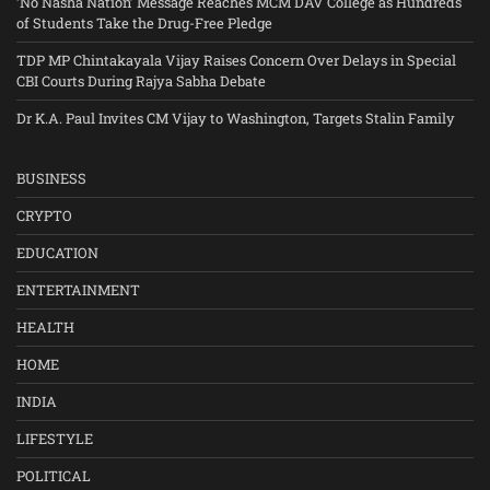
‘No Nasha Nation’ Message Reaches MCM DAV College as Hundreds
of Students Take the Drug-Free Pledge
TDP MP Chintakayala Vijay Raises Concern Over Delays in Special
CBI Courts During Rajya Sabha Debate
Dr K.A. Paul Invites CM Vijay to Washington, Targets Stalin Family
BUSINESS
CRYPTO
EDUCATION
ENTERTAINMENT
HEALTH
HOME
INDIA
LIFESTYLE
POLITICAL