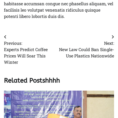
habitasse accumsan congue nec phasellus aliquam, vel
facilisis leo volutpat venenatis ridiculus quisque
potenti libero lobortis duis dis.
Post
Previous:
Next:
navigation
Experts Predict Coffee
New Law Could Ban Single-
Prices Will Soar This
Use Plastics Nationwide
Winter
Related Postshhhh