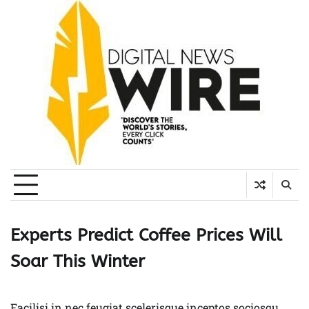
Skip
to
content
Experts Predict Coffee Prices Will
Soar This Winter
Facilisi in nec feugiat scelerisque inceptos sociosqu