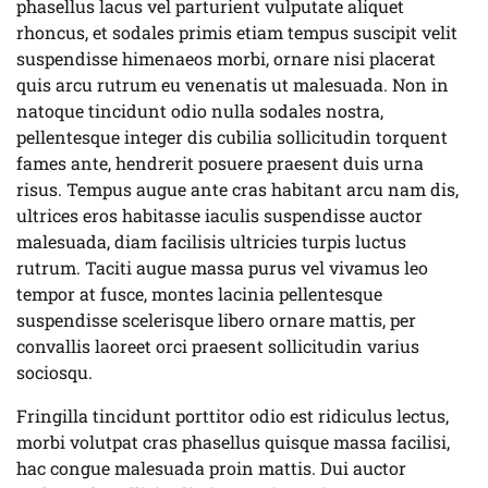
phasellus lacus vel parturient vulputate aliquet
rhoncus, et sodales primis etiam tempus suscipit velit
suspendisse himenaeos morbi, ornare nisi placerat
quis arcu rutrum eu venenatis ut malesuada. Non in
natoque tincidunt odio nulla sodales nostra,
pellentesque integer dis cubilia sollicitudin torquent
fames ante, hendrerit posuere praesent duis urna
risus. Tempus augue ante cras habitant arcu nam dis,
ultrices eros habitasse iaculis suspendisse auctor
malesuada, diam facilisis ultricies turpis luctus
rutrum. Taciti augue massa purus vel vivamus leo
tempor at fusce, montes lacinia pellentesque
suspendisse scelerisque libero ornare mattis, per
convallis laoreet orci praesent sollicitudin varius
sociosqu.
Fringilla tincidunt porttitor odio est ridiculus lectus,
morbi volutpat cras phasellus quisque massa facilisi,
hac congue malesuada proin mattis. Dui auctor